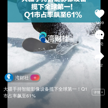
1109
评论
262
湾财社
大疆手持智能影像设备揽下全球第一！Q1
详情
市占率飙至61%