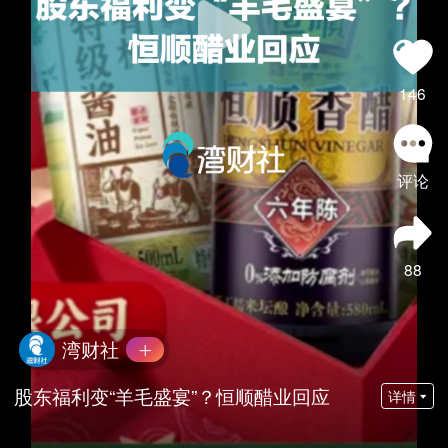
146
评论
88
湾财社
股东福利变“羊毛盛宴”？恒顺醋业回应
详情