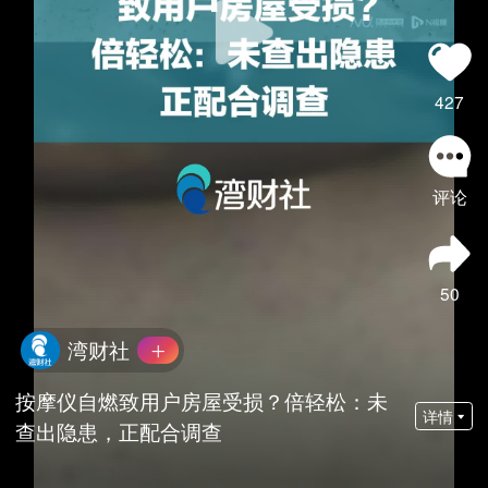
427
评论
50
湾财社
按摩仪自燃致用户房屋受损？倍轻松：未
详情
查出隐患，正配合调查