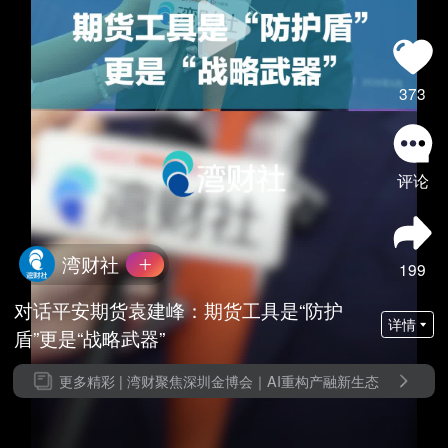
373
评论
湾财社
199
对话平安期货袁建峰：期货工具是“防护
详情
盾”更是“战略武器”
更多精彩 |
湾财聚焦深圳金博会｜AI重构产融新生态