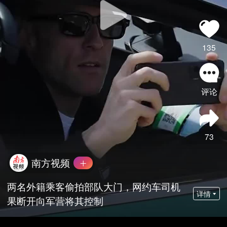
135
评论
73
南方视频
两名外籍乘客偷拍部队大门，网约车司机
详情
果断开向军营将其控制