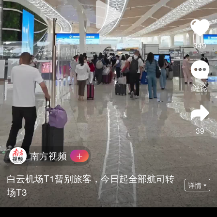
349
评论
39
南方视频
白云机场T1暂别旅客，今日起全部航司转
详情
场T3