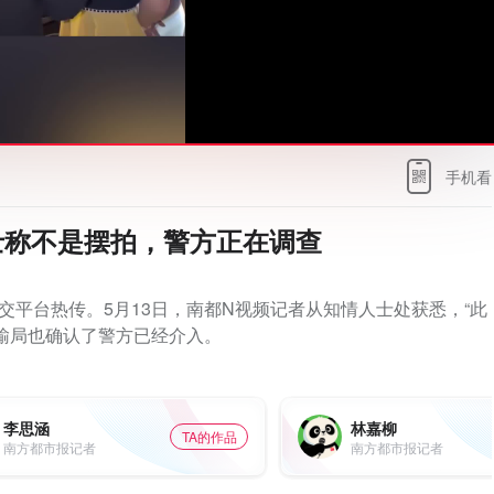
手机看
士称不是摆拍，警方正在调查
交平台热传。5月13日，南都N视频记者从知情人士处获悉，“此
输局也确认了警方已经介入。
李思涵
林嘉柳
TA的作品
南方都市报记者
南方都市报记者