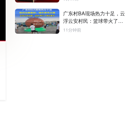
广东村BA现场热力十足，云
浮云安村民：篮球带火了我
们家乡
11分钟前