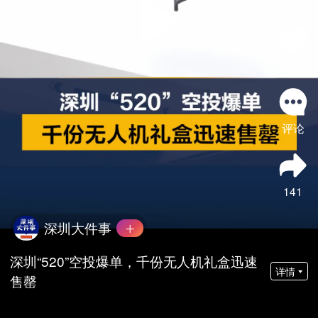
713
评论
141
深圳大件事
深圳“520”空投爆单，千份无人机礼盒迅速
详情
售罄