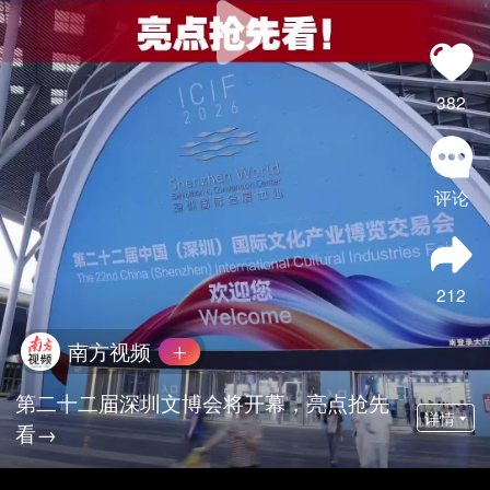
382
评论
212
南方视频
第二十二届深圳文博会将开幕，亮点抢先
详情
看→