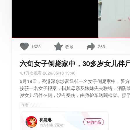
1322
收藏
263
六旬女子倒毙家中，30多岁女儿伴
4.1万次观看·2026/05/18 19:40
5月18日，香港深水埗富昌邨一名女子倒毙家中，警
接获一名女子报案，指其母亲及妹妹失去联络，消防破
岁女儿陪伴在侧，没有受伤，由救护车送院检查。据
郭慧琳
TA的作品
南方都市报记者