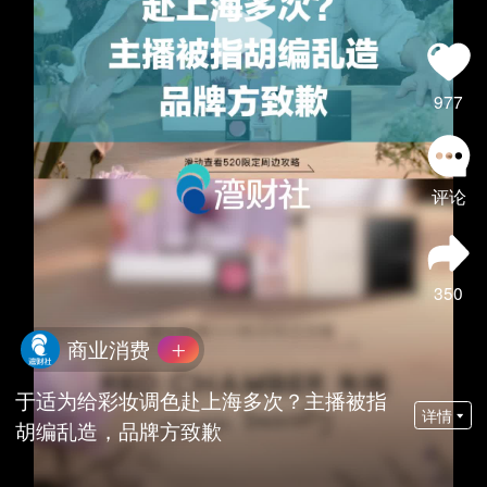
977
评论
350
商业消费
于适为给彩妆调色赴上海多次？主播被指
详情
胡编乱造，品牌方致歉