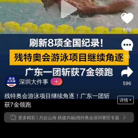
976
10
深圳大件事
596
残特奥会游泳项目继续角逐！广东一团斩
详情
获7金领跑
更多精彩 |
共赴山海 残健共融|残特奥会深圳赛区专题