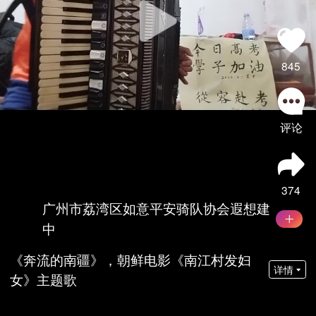
845
评论
374
广州市荔湾区如意平安骑队协会遐想建
中
《奔流的南疆》，朝鲜电影《南江村发妇
详情
女》主题歌