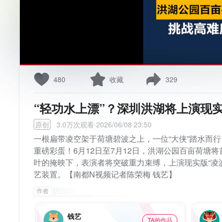
480
收藏
329
“轻功水上漂”？深圳洪湖将上演现实
原创
3.0万次观看·2026/06/08 23:50
一根扁带凌空架于荷塘碧波之上，一位“大侠”踏水而行
重磅彩蛋！6月12日至7月12日，洪湖公园百亩荷塘
叶的掩映下，表演者将突破重力束缚，上演现实版“凌
艺装置。【南都N视频记者陈荣梅 钱艺】
钱艺
TA的作品