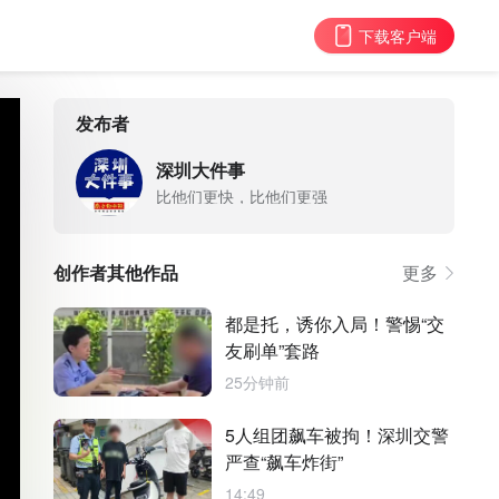
下载客户端
发布者
深圳大件事
比他们更快，比他们更强
创作者其他作品
更多
都是托，诱你入局！警惕“交
友刷单”套路
25分钟前
5人组团飙车被拘！深圳交警
严查“飙车炸街”
14:49