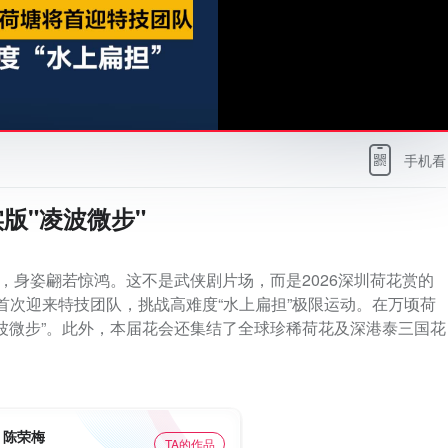
手机看
版"凌波微步"
，身姿翩若惊鸿。这不是武侠剧片场，而是2026深圳荷花赏的
将首次迎来特技团队，挑战高难度“水上扁担”极限运动。在万顷荷
波微步”。此外，本届花会还集结了全球珍稀荷花及深港泰三国花
陈荣梅
TA的作品