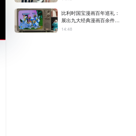
比利时国宝漫画百年巡礼：
展出九大经典漫画百余件原
稿
14:48