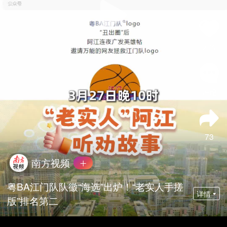
276
评论
73
南方视频
粤BA江门队队徽“海选”出炉！“老实人手搓
详情
版”排名第二