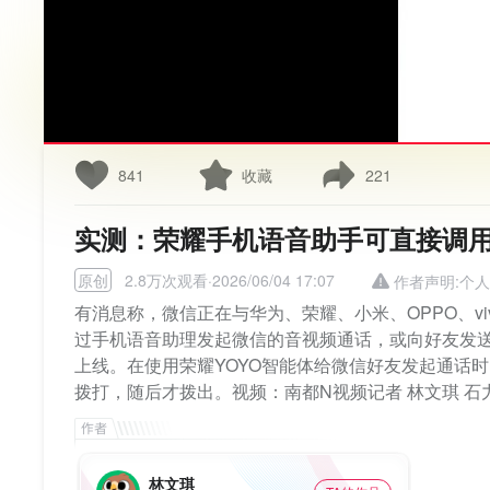
841
收藏
221
实测：荣耀手机语音助手可直接调
原创
2.8万次观看·2026/06/04 17:07
作者声明:个
有消息称，微信正在与华为、荣耀、小米、OPPO、vivo等
过手机语音助理发起微信的音视频通话，或向好友发
上线。在使用荣耀YOYO智能体给微信好友发起通话
拨打，随后才拨出。视频：南都N视频记者 林文琪 石
林文琪