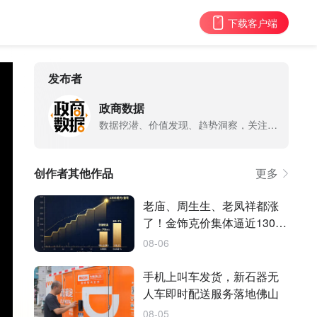
下载客户端
发布者
政商数据
数据挖潜、价值发现、趋势洞察，关注数字经济最热话题。
创作者其他作品
更多
老庙、周生生、老凤祥都涨
了！金饰克价集体逼近1300
元
08-06
手机上叫车发货，新石器无
人车即时配送服务落地佛山
08-05