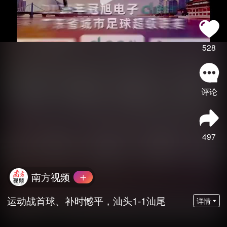
528
评论
497
南方视频
运动战首球、补时憾平，汕头1-1汕尾
详情