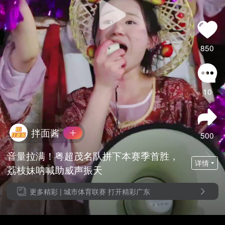
850
10
拌面酱
500
音量拉满！粤超茂名队拼下本赛季首胜，
详情
荔枝妹呐喊助威声振天
更多精彩 |
城市体育联赛 打开精彩广东