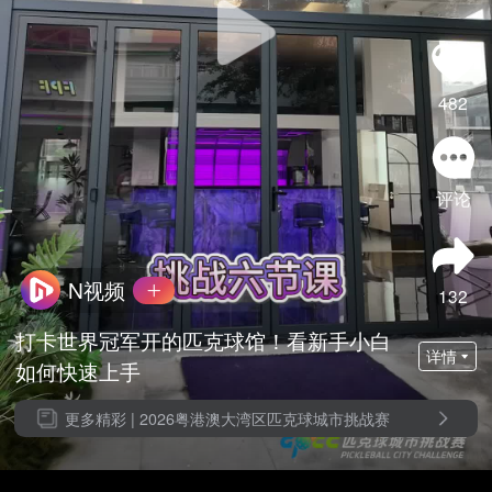
482
评论
N视频
132
打卡世界冠军开的匹克球馆！看新手小白
详情
如何快速上手
更多精彩 |
2026粤港澳大湾区匹克球城市挑战赛