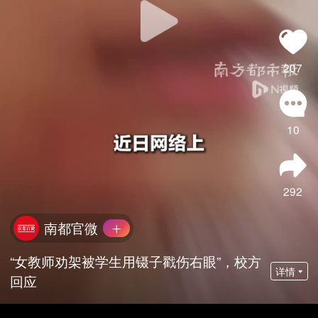
207
10
292
南都官微
“女教师劝架被学生用镊子戳伤右眼”，校方
详情
回应