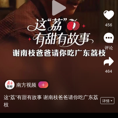
456
评论
464
南方视频
这“荔”有甜有故事 谢南枝爸爸请你吃广东荔
详情
枝