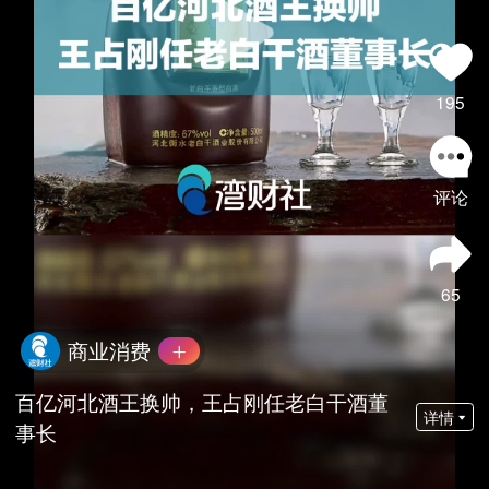
195
评论
65
商业消费
百亿河北酒王换帅，王占刚任老白干酒董
详情
事长