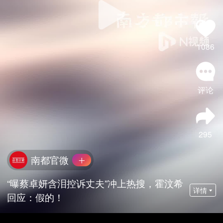
1086
评论
295
南都官微
“曝蔡卓妍含泪控诉丈夫”冲上热搜，霍汶希
详情
回应：假的！