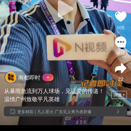
105
评论
南都即时
22
从暴雨急流到万人球场，见证爱的传递！
详情
温情广州致敬平凡英雄
更多精彩 |
凡人星火·广东见义勇为者群像