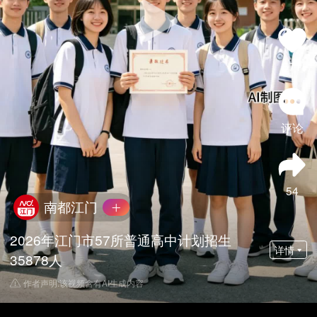
571
评论
54
南都江门
2026年江门市57所普通高中计划招生
详情
35878人
作者声明:该视频含有AI生成内容