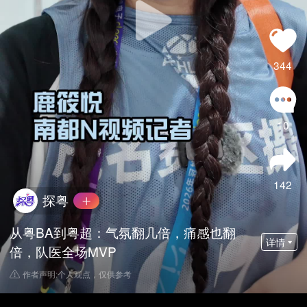
344
10
142
探粤
从粤BA到粤超：气氛翻几倍，痛感也翻
详情
倍，队医全场MVP
作者声明:个人观点，仅供参考