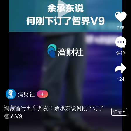
779
评论
124
湾财社
鸿蒙智行五车齐发！余承东说何刚下订了
详情
智界V9