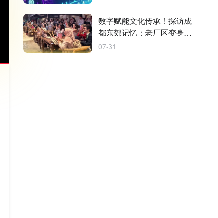
数字赋能文化传承！探访成
都东郊记忆：老厂区变身时
尚潮流地
07-31