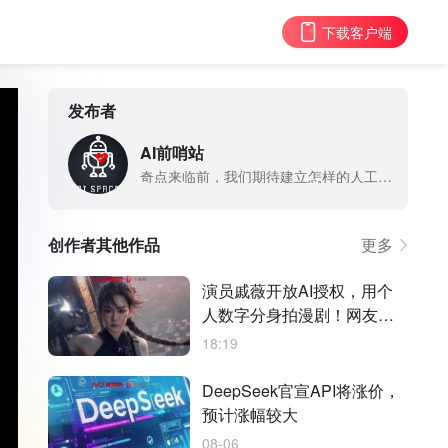
下载客户端
发布者
AI前哨站
奇点来临前，我们期待建立怎样的人工智能伦理和规则？欢迎来AI前哨站讨论！
创作者其他作品
更多
演员戚薇开放AI授权，用个
人数字分身拍漫剧！网友看
法不一
18:19
DeepSeek官宣API将涨价，
预计涨幅较大
08-06