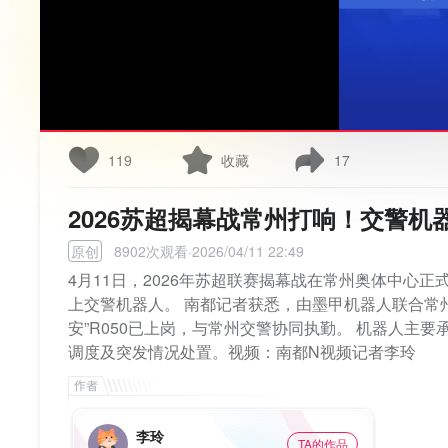
119
收藏
17
2026苏超揭幕战常州打响！交警
原创
8902次观看·2026/04/11 22:49
4月11日，2026年苏超联赛揭幕战在常州奥体中心
上交警机器人。 南都记者获悉，由墨甲机器人联合常
安”R050已上岗，与常州交警协同执勤。 机器人主
调度及突发情况处置。视频：南都N视频记者李玲
李玲
TA的作品