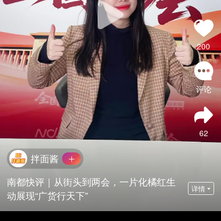
200
评论
62
拌面酱
南都快评｜从街头到两会，一片化橘红生
详情
动展现“广货行天下”