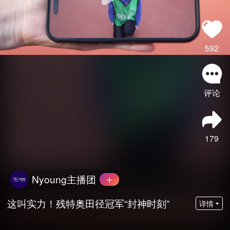
592
评论
179
Nyoung主播团
这叫实力！残特奥田径冠军“封神时刻”
详情