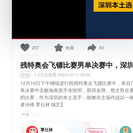
257
收藏
60
残特奥会飞镖比赛男单决赛中，深
原创
1.2万次观看·2025/12/11 08:00
12月10日下午继续进行的残特奥会飞镖比赛中，来自
单决赛中击败海南选手张悦明，获得金牌。熊文胜在
的比赛，作为深圳的本土选手，能够在主场作战以一
者冷锋 覃仕林 钱艺】
覃仕林
TA的作品