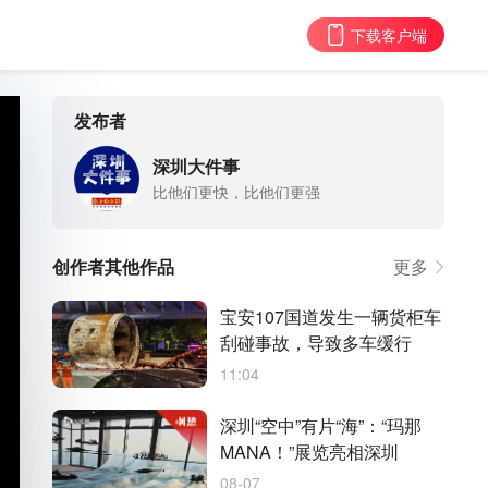
下载客户端
发布者
深圳大件事
比他们更快，比他们更强
创作者其他作品
更多
宝安107国道发生一辆货柜车
刮碰事故，导致多车缓行
11:04
深圳“空中”有片“海”：“玛那
MANA！”展览亮相深圳
08-07