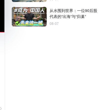
从水围到世界：一位90后股
代表的“出海”与“归巢”
08-07
TA的作品