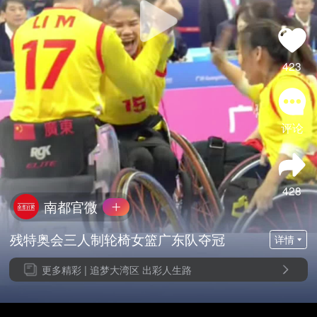
423
评论
428
南都官微
残特奥会三人制轮椅女篮广东队夺冠
详情
更多精彩 |
追梦大湾区 出彩人生路