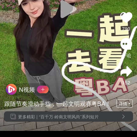
790
评论
152
N视频
跟随节奏滑动手指，一起文明观赛粤BA！
详情
更多精彩 |
“百千万·岭南文明风尚”系列短片