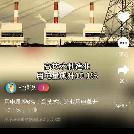
227
评论
201
七猫说
用电量增6%！高技术制造业用电飙升
详情
10.1%，工业
作者声明:该视频含有AI生成内容