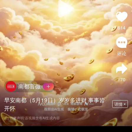
614
评论
170
南都官微
早安南都（5月19日）岁岁多进财 事事皆
详情
开怀
作者声明:该视频含有AI生成内容