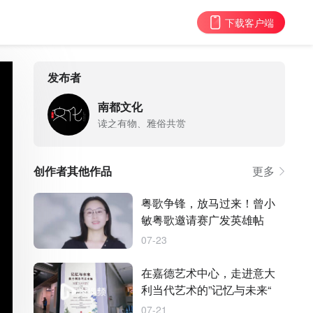
下载客户端
发布者
南都文化
读之有物、雅俗共赏
创作者其他作品
更多
粤歌争锋，放马过来！曾小
敏粤歌邀请赛广发英雄帖
07-23
在嘉德艺术中心，走进意大
利当代艺术的”记忆与未来“
07-21