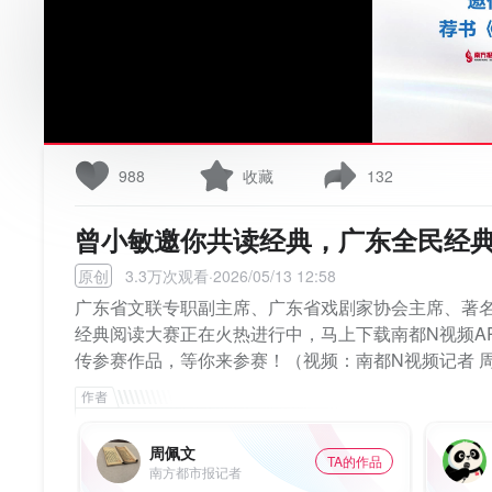
988
收藏
132
曾小敏邀你共读经典，广东全民经
原创
3.3万次观看·2026/05/13 12:58
广东省文联专职副主席、广东省戏剧家协会主席、著
经典阅读大赛正在火热进行中，马上下载南都N视频A
传参赛作品，等你来参赛！（视频：南都N视频记者 周佩
周佩文
TA的作品
南方都市报记者